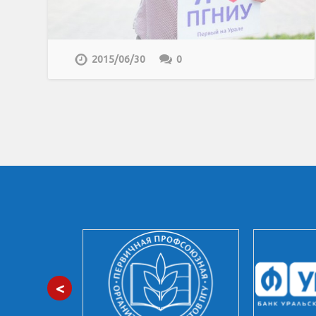
2015/06/30
0
<