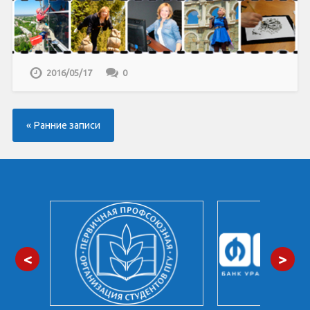
2016/05/17
0
« Ранние записи
<
>