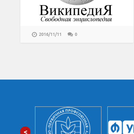
2016/11/11
0
<