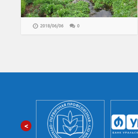
2018/06/06
0
<