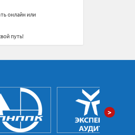
ть онлайн или
вой путь!
>