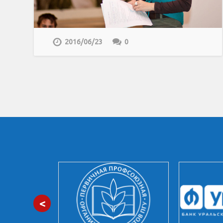
2016/06/23
0
<