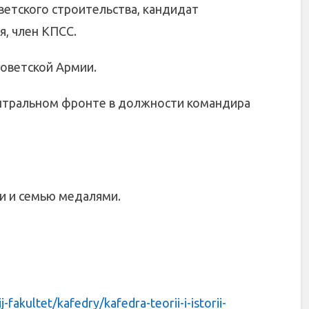
ветского строительства, кандидат
я, член КПСС.
Советской Армии.
ентральном фронте в должности командира
и и семью медалями.
-fakultet/kafedry/kafedra-teorii-i-istorii-